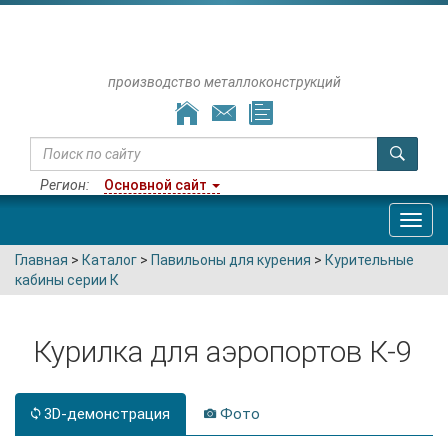
производство металлоконструкций
Регион:
Основной сайт
Toggl
navig
Главная
>
Каталог
>
Павильоны для курения
>
Курительные
кабины серии К
Курилка для аэропортов К-9
3D-демонстрация
Фото