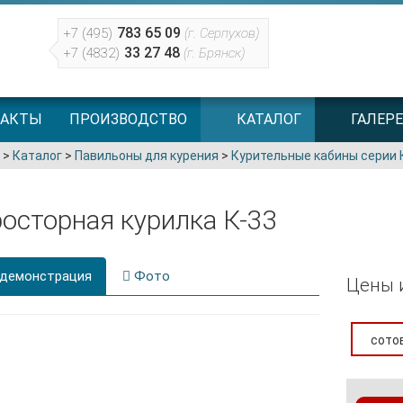
783 65 09
+7 (495)
(г. Серпухов)
33 27 48
+7 (4832)
(г. Брянск)
ТАКТЫ
ПРОИЗВОДСТВО
КАТАЛОГ
ГАЛЕРЕ
>
Каталог
>
Павильоны для курения
>
Курительные кабины серии 
осторная курилка К-33
демонстрация
Фото
Цены 
сото