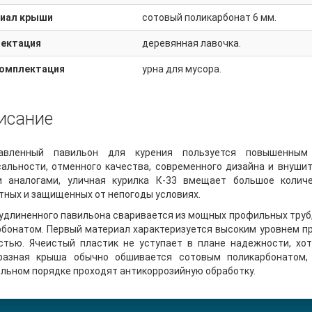
иал крыши
сотовый поликарбонат 6 мм.
ектация
деревянная лавочка.
комплектация
урна для мусора.
исание
авленный павильон для курения пользуется повышенны
альности, отменного качества, современного дизайна и внушит
и аналогами, уличная курилка К-33 вмещает большое колич
ных и защищенных от непогоды условиях.
удлиненного павильона сваривается из мощных профильных труб
рбонатом. Первый материал характеризуется высоким уровнем п
стью. Ячеистый пластик не уступает в плане надежности, хот
разная крыша обычно обшивается сотовым поликарбонатом,
льном порядке проходят антикоррозийную обработку.