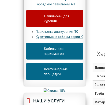
Городские павильоны АП
Павильоны для
курения
Павильоны для курения ПК
Курительные кабины серии К
Кабины для
Ха
паркоматов
Длина
Контейнерные
площадки
Ширин
Высо
Труба
НАШИ УСЛУГИ
Матер