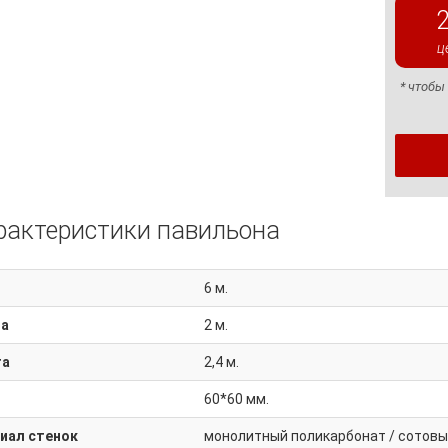
ц
* чтобы
рактеристики павильона
6 м.
а
2 м.
та
2,4 м.
60*60 мм.
иал стенок
монолитный поликарбонат / сотовы